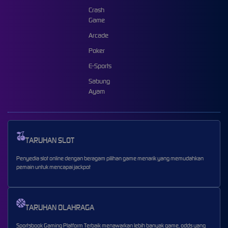
Crash
Game
Arcade
Poker
E-Sports
Sabung
Ayam
TARUHAN SLOT
Penyedia slot online dengan beragam pilihan game menarik yang memudahkan
pemain untuk mencapai jackpot
TARUHAN OLAHRAGA
Sportsbook Gaming Platform Terbaik menawarkan lebih banyak game, odds yang