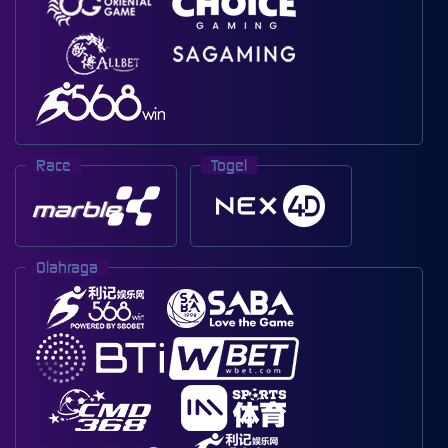
Race
Togel
Olahraga