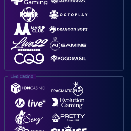
Live Casino