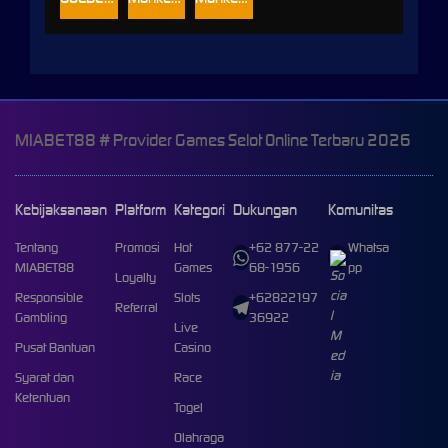
MIABET88 # Provider Games Selot Online Terbaru 2026
Kebijaksanaan
Platform
Kategori
Dukungan
Komunitas
Tentang
Promosi
Hot
+62 877-22
Whatsa
MIABET88
Games
68-1956
pp
Loyalty
Responsible
Slots
+62822197
Referral
Gambling
36922
Live
Pusat Bantuan
Casino
Syarat dan
Race
Ketentuan
Togel
Olahraga