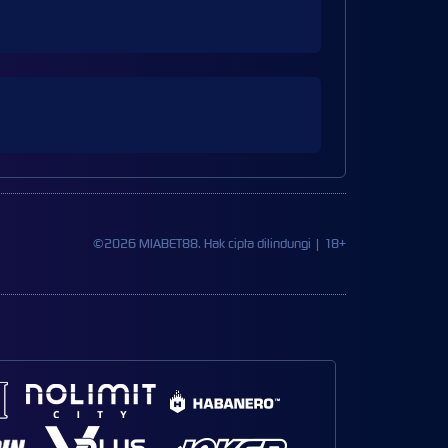
©2026 MIABET88. Hak cipta dilindungi | 18+