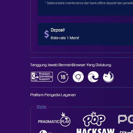
* Selama bank maintenance dan bank offline deposit dan penarik
Deposit
Rata-rata 1 Menit
Tanggung Jawab Bermain
Browser Yang Didukung
Platform Penyedia Layanan
Slots