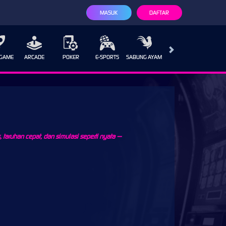
MASUK
DAFTAR
 GAME
ARCADE
POKER
E-SPORTS
SABUNG AYAM
PROMOSI
s, taruhan cepat, dan simulasi seperti nyata —