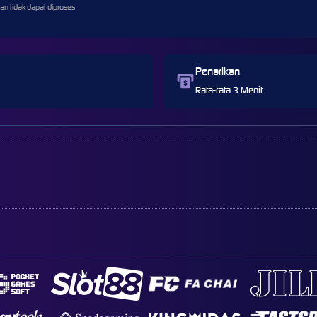
an tidak dapat diproses
Penarikan
Rata-rata 3 Menit