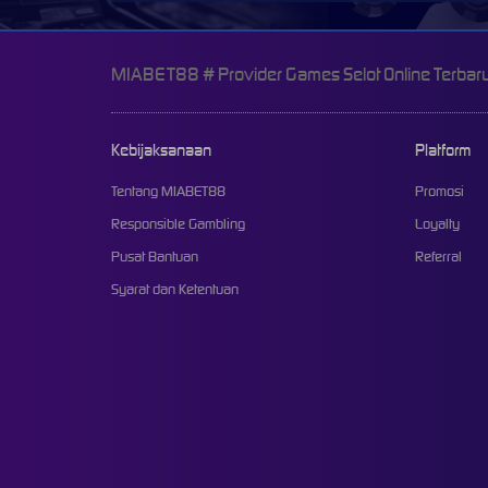
MIABET88 # Provider Games Selot Online Terba
Kebijaksanaan
Platform
Tentang MIABET88
Promosi
Responsible Gambling
Loyalty
Pusat Bantuan
Referral
Syarat dan Ketentuan